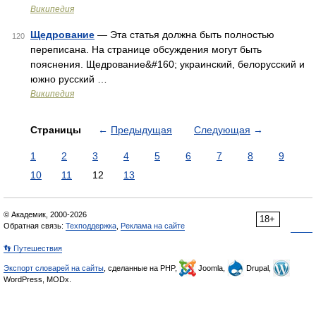
Википедия
Щедрование
— Эта статья должна быть полностью
120
переписана. На странице обсуждения могут быть
пояснения. Щедрование&#160; украинский, белорусский и
южно русский …
Википедия
Страницы
←
Предыдущая
Следующая
→
1
2
3
4
5
6
7
8
9
10
11
12
13
© Академик, 2000-2026
18+
Обратная связь:
Техподдержка
,
Реклама на сайте
👣 Путешествия
Экспорт словарей на сайты
, сделанные на PHP,
Joomla,
Drupal,
WordPress, MODx.