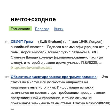
нечто+сходное
Толкование
Перевод
Книги
СВИФТ Грэм
— (Swift Graham) (р. 4 мая 1949, Лондон),
111
английский писатель. Родился в семье офицера, его отец в
годы Второй мировой войны служил летчиком в ВВС.
Окончил Далидж колледж (привилегированную частную
школу), в которой в разное время учились П.&#8230; …
Энциклопедический словарь
Объектно-ориентированное программирование
— Эта
112
статья во многом или полностью опирается на
неавторитетные источники. Информация из таких
источников не соответствует требованию проверяемости
представленной информации, и такие ссылки не
показывают значимость темы статьи. Статью можно&#8230;
…