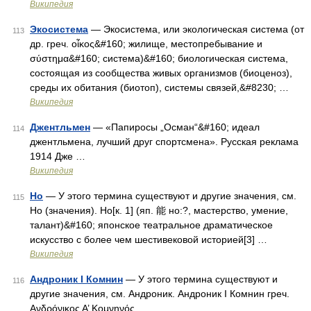
Википедия
Экосистема
— Экосистема, или экологическая система (от
113
др. греч. οἶκος&#160; жилище, местопребывание и
σύστημα&#160; система)&#160; биологическая система,
состоящая из сообщества живых организмов (биоценоз),
среды их обитания (биотоп), системы связей,&#8230; …
Википедия
Джентльмен
— «Папиросы „Осман“&#160; идеал
114
джентльмена, лучший друг спортсмена». Русская реклама
1914 Дже …
Википедия
Но
— У этого термина существуют и другие значения, см.
115
Но (значения). Но[к. 1] (яп. 能 но:?, мастерство, умение,
талант)&#160; японское театральное драматическое
искусство с более чем шестивековой историей[3] …
Википедия
Андроник I Комнин
— У этого термина существуют и
116
другие значения, см. Андроник. Андроник I Комнин греч.
Ανδρόνικος Α’ Κομνηνός …