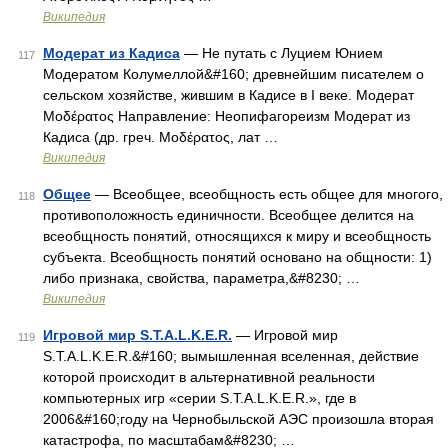
Википедия
Модерат из Кадиса
— Не путать с Луцием Юнием
117
Модератом Колумеллой&#160; древнейшим писателем о
сельском хозяйстве, жившим в Кадисе в I веке. Модерат
Μοδέρατος Направление: Неопифагореизм Модерат из
Кадиса (др. греч. Μοδέρατος, лат …
Википедия
Общее
— Всеобщее, всеобщность есть общее для многого,
118
противоположность единичности. Всеобщее делится на
всеобщность понятий, относящихся к миру и всеобщность
субъекта. Всеобщность понятий основано на общности: 1)
либо признака, свойства, параметра,&#8230; …
Википедия
Игровой мир S.T.A.L.K.E.R.
— Игровой мир
119
S.T.A.L.K.E.R.&#160; вымышленная вселенная, действие
которой происходит в альтернативной реальности
компьютерных игр «серии S.T.A.L.K.E.R.», где в
2006&#160;году на Чернобыльской АЭС произошла вторая
катастрофа, по масштабам&#8230; …